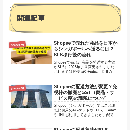
関連記事
Shopeeで売れた商品を日本か
Shopee.sg
らシンガポールへ送るには？
SLS移行後の流れ
Shopeeで売れた商品を発送する方法
がSLSに2023年より変更されました。
これまでは郵便局やFedex、DHLなど
からシンガポールへ発送できましたが
SLS移行後は国内拠点に発送すること
になります。Shopee アカウントを開
Shopeeの配送方法が変更？免
Shopee.sg
設者はSho...
税枠の撤廃とGST（商品・サ
ービス税)の課税について
Shopee（シンガポール）ではこれま
で郵便局のeパケットやEMS、Fedex
やDHLを利用してきましたが、配送方
法が変更されることとなりました。
2023年1月1日以降、シンガポール政
府は、シンガポールへの輸入時に発生
Shopeeの配送方法がSLS