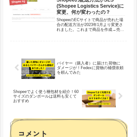
Shopee.sg
するGST（商品・サー...
(Shopee Logistics Service)に
変更、何が変わったの？
ShopeeのECサイトで商品が売れた場
合の配送方法が2023年1月より変更さ
れました。これまで商品を作成→売れ
た→郵便局へ行く（もしくは集荷）
→eパケット（EMS）で発送していた
ものが、売れた→国内Shopee倉庫へ
国内配送→購入者の元へ...
バイヤー（購入者）に届けた荷物に
ダメージが！Fedexに貨物の補償依頼
を頼んでみた
Shopeeでよく使う梱包材を紹介！60
サイズのダンボールは送料も安くて
おすすめ
コメント