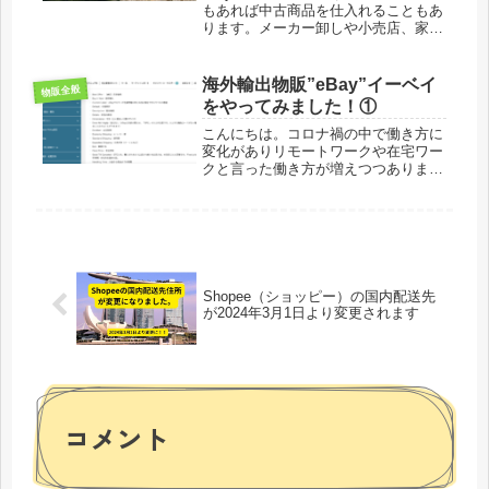
もあれば中古商品を仕入れることもあ
ります。メーカー卸しや小売店、家電
量販店、ネットショッピングのヤフオ
クやメルカリなど仕入れ先は多種多様
です。仕入れは全てメーカー卸しだか
海外輸出物販”eBay”イーベイ
物販全般
ら必要ない！って方もいるかも知れ...
をやってみました！①
こんにちは。コロナ禍の中で働き方に
変化がありリモートワークや在宅ワー
クと言った働き方が増えつつありま
す。自由時間が増えた会社員がいる一
方、本業の収入が減った会社員もいま
すよね。家族との時間が増えても収入
が減っては一家の大黒柱としては肩身
が狭...
Shopee（ショッピー）の国内配送先
が2024年3月1日より変更されます
コメント