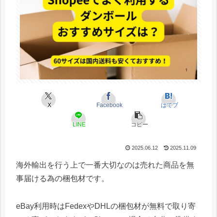
X
Facebook
はてブ
LINE
コピー
2025.06.12
2025.11.09
海外輸出を行う上で一番大切なのは売れた商品を無
事届ける為の梱包材です。
eBay利用時はFedexやDHLの梱包材が無料で取り寄