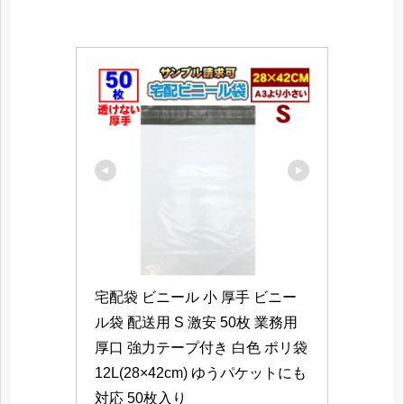
宅配袋 ビニール 小 厚手 ビニー
ル袋 配送用 S 激安 50枚 業務用
厚口 強力テープ付き 白色 ポリ袋
12L(28×42cm) ゆうパケットにも
対応 50枚入り