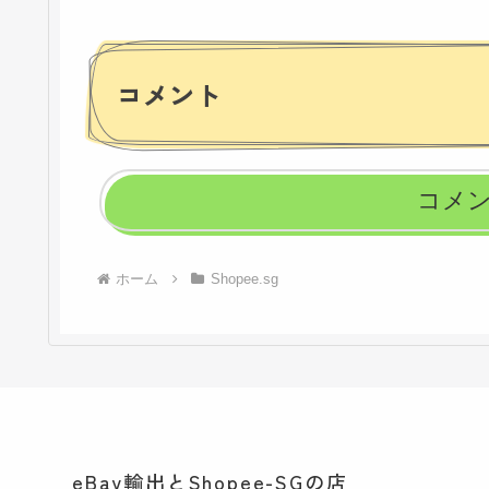
コメント
コメ
ホーム
Shopee.sg
eBay輸出とShopee-SGの店